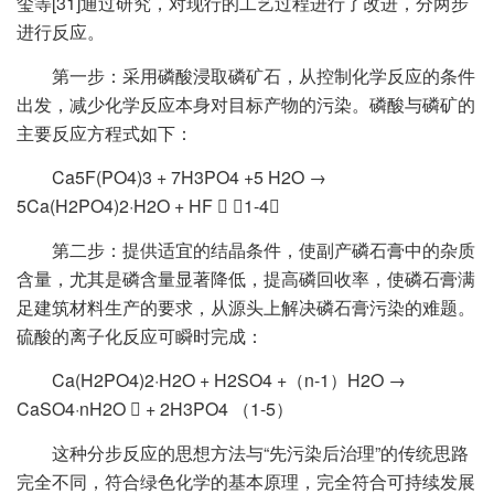
玺等[31]通过研究，对现行的工艺过程进行了改进，分两步
进行反应。
第一步：采用磷酸浸取磷矿石，从控制化学反应的条件
出发，减少化学反应本身对目标产物的污染。磷酸与磷矿的
主要反应方程式如下：
Ca5F(PO4)3 + 7H3PO4 +5 H2O →
5Ca(H2PO4)2·H2O + HF  （1-4）
第二步：提供适宜的结晶条件，使副产磷石膏中的杂质
含量，尤其是磷含量显著降低，提高磷回收率，使磷石膏满
足建筑材料生产的要求，从源头上解决磷石膏污染的难题。
硫酸的离子化反应可瞬时完成：
Ca(H2PO4)2·H2O + H2SO4 +（n-1）H2O →
CaSO4·nH2O  + 2H3PO4 （1-5）
这种分步反应的思想方法与“先污染后治理”的传统思路
完全不同，符合绿色化学的基本原理，完全符合可持续发展