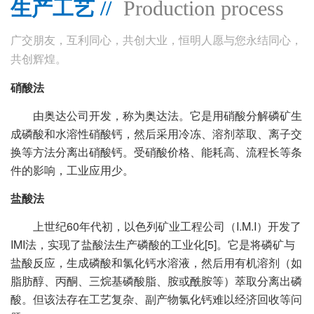
生产工艺 //
Production process
广交朋友，互利同心，共创大业，恒明人愿与您永结同心，
共创辉煌。
硝酸法
由奥达公司开发，称为奥达法。它是用硝酸分解磷矿生
成磷酸和水溶性硝酸钙，然后采用冷冻、溶剂萃取、离子交
换等方法分离出硝酸钙。受硝酸价格、能耗高、流程长等条
件的影响，工业应用少。
盐酸法
上世纪60年代初，以色列矿业工程公司（I.M.I）开发了
IMI法，实现了盐酸法生产磷酸的工业化[5]。它是将磷矿与
盐酸反应，生成磷酸和氯化钙水溶液，然后用有机溶剂（如
脂肪醇、丙酮、三烷基磷酸脂、胺或酰胺等）萃取分离出磷
酸。但该法存在工艺复杂、副产物氯化钙难以经济回收等问