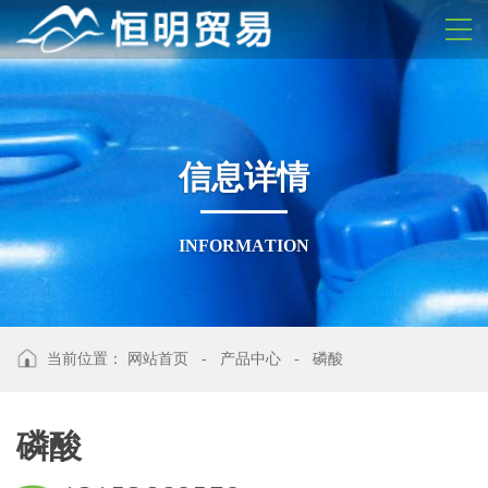
信
息
详
情
I
N
F
O
R
M
A
T
I
O
N
当前位置：
网站首页
-
产品中心
-
磷酸
磷酸