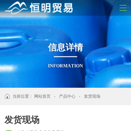
信
息
详
情
I
N
F
O
R
M
A
T
I
O
N
当前位置：
网站首页
-
产品中心
-
发货现场
发货现场