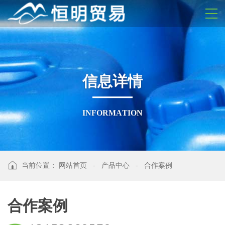
信
息
详
情
I
N
F
O
R
M
A
T
I
O
N
当前位置：
网站首页
-
产品中心
-
合作案例
合作案例